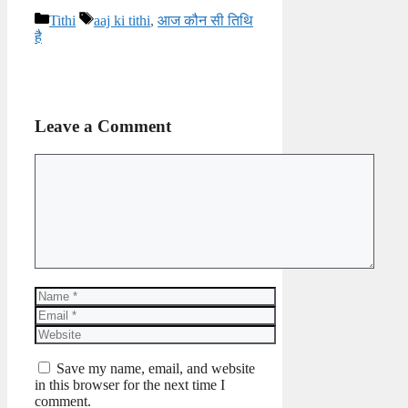
Categories
Tags
Tithi
aaj ki tithi
,
आज कौन सी तिथि
है
Leave a Comment
Comment
Name
Email
Website
Save my name, email, and website
in this browser for the next time I
comment.