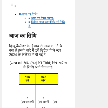
आज का तिथि
आज की तिथि क्या है?
हिंदी में आज कौन तिथि सी तिथि
है?
आज का तिथि
हिन्दू कैलेंडर के हिसाब से आज का तिथि
क्या है इसके बारे में पूरी डिटेल निचे जून
2024 के कैलेंडर में दी गई है.
[आज की तिथि (Aaj Ki Tithi) निचे तारीख
के तिथि आगे चेक करे]
Sun
Mon
Tue
Wed
Thu
रवि
सोम
मंगल
बुध
गुरु
2
3
4
5
6
(कृ) एकादशी
(कृ) द्वादशी
(कृ) त्रयोदशी
(कृ) चतुर्दशी
(कृ) अमावस्या
(शु)