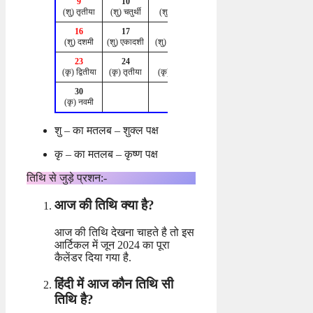
9
10
11
12
13
(शु) तृतीया
(शु) चतुर्थी
(शु) पंचमी
(शु) षष्ठी
(शु) सप्तमी
16
17
18
19
20
(शु) दशमी
(शु) एकादशी
(शु) एकादशी
(शु) द्वादशी
(शु) त्रयोदशी
23
24
25
26
27
(कृ) द्वितीया
(कृ) तृतीया
(कृ) चतुर्थी
(कृ) पंचमी
(कृ) षष्ठी
30
(कृ) नवमी
शु – का मतलब – शुक्ल पक्ष
कृ – का मतलब – कृष्ण पक्ष
तिथि से जुड़े प्रशन:-
आज की तिथि क्या है?
आज की तिथि देखना चाहते है तो इस
आर्टिकल में जून 2024 का पूरा
कैलेंडर दिया गया है.
हिंदी में आज कौन तिथि सी
तिथि है?