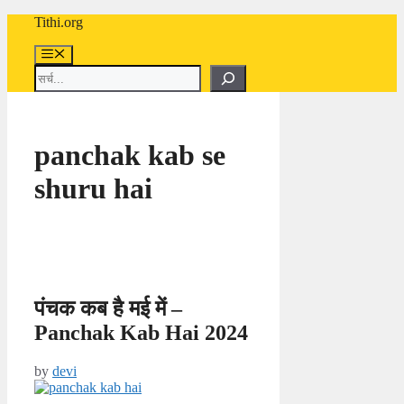
Skip
Tithi.org
to
content
Menu
Search
panchak kab se
shuru hai
पंचक कब है मई में –
Panchak Kab Hai 2024
by
devi