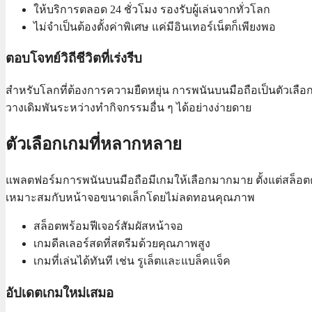
ให้บริการตลอด 24 ชั่วโมง รองรับผู้เล่นจากทั่วโลก
ไม่จำเป็นต้องตั้งค่าพิเศษ แค่มีอินเทอร์เน็ตก็เพียงพอ
ตอบโจทย์วิถีชีวิตที่เร่งรีบ
สำหรับโลกที่ต้องการความยืดหยุ่น การพนันบนมือถือเป็นตัวเลือก
วางเดิมพันระหว่างทำกิจกรรมอื่น ๆ ได้อย่างง่ายดาย
ตัวเลือกเกมที่หลากหลาย
แพลตฟอร์มการพนันบนมือถือมีเกมให้เลือกมากมาย ตั้งแต่สล็อตค
เหมาะสมกับหน้าจอขนาดเล็กโดยไม่ลดทอนคุณภาพ
สล็อตพร้อมฟีเจอร์สัมผัสหน้าจอ
เกมดีลเลอร์สดที่สตรีมด้วยคุณภาพสูง
เกมที่เล่นได้ทันที เช่น รูเล็ตและแบล็คแจ็ค
อัปเดตเกมใหม่เสมอ