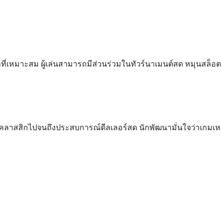
ที่เหมาะสม ผู้เล่นสามารถมีส่วนร่วมในทัวร์นาเมนต์สด หมุนสล็อต
ลาสสิกไปจนถึงประสบการณ์ดีลเลอร์สด นักพัฒนามั่นใจว่าเกมเหล่