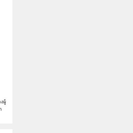
ผู้
ก