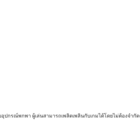
้วยอุปกรณ์พกพา ผู้เล่นสามารถเพลิดเพลินกับเกมได้โดยไม่ต้องจำกัด