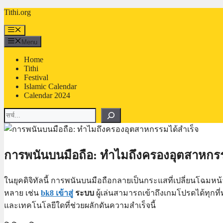
Skip
Tithi.org
to
content
Menu
Menu
Home
Tithi
Festival
Islamic Calendar
Calendar 2024
Search
การพนันบนมือถือ: ทำไมถึงครองอุตสาหกรร
ในยุคดิจิทัลนี้ การพนันบนมือถือกลายเป็นกระแสที่เปลี่ยนโฉมห
หลาย เช่น
bk8 เข้าสู่
ระบบ
ผู้เล่นสามารถเข้าถึงเกมโปรดได้ทุกท
และเทคโนโลยีใดที่ช่วยผลักดันความสำเร็จนี้