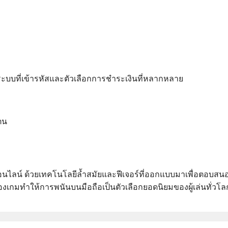
บที่เข้ารหัสและตัวเลือกการชำระเงินที่หลากหลาย
ตน
ลน์ ด้วยเทคโนโลยีล้ำสมัยและฟีเจอร์ที่ออกแบบมาเพื่อตอบสนอง
มทำให้การพนันบนมือถือเป็นตัวเลือกยอดนิยมของผู้เล่นทั่วโล